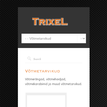
Võtmetarvikud
Võtmerõngad, võtmehoidjad,
võtmekarabiinid ja muud võtmetarvikud.