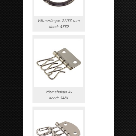
Võtmerõngas 27/33 mm
Kood:
4770
Võtmehoidja 4x
Kood:
5481