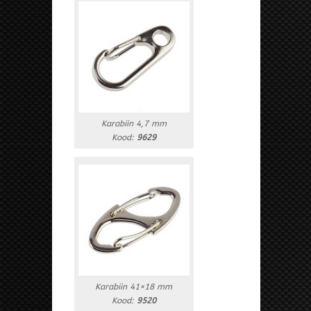
Karabiin 4,7 mm
Kood:
9629
Karabiin 41×18 mm
Kood:
9520