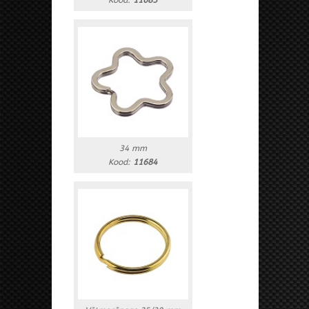
Kood:
11685
34 mm
Kood:
11684