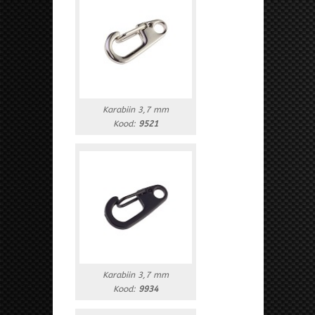
Karabiin 3,7 mm
Kood:
9521
Karabiin 3,7 mm
Kood:
9934