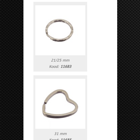
21/25 mm
Kood:
11683
31 mm