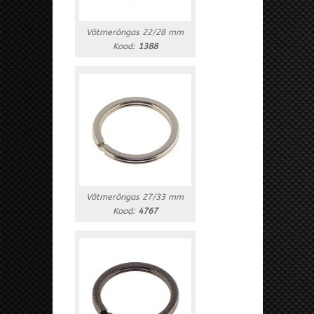
Võtmerõngas 22/28 mm
Kood:
1388
Võtmerõngas 27/33 mm
Kood:
4767