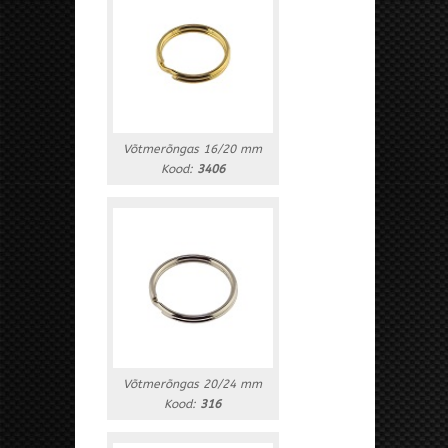
Võtmerõngas 16/20 mm
Kood:
3406
Võtmerõngas 20/24 mm
Kood:
316