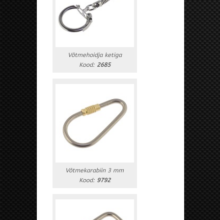
Võtmehoidja ketiga
Kood:
2685
Võtmekarabiin 3 mm
Kood:
9792