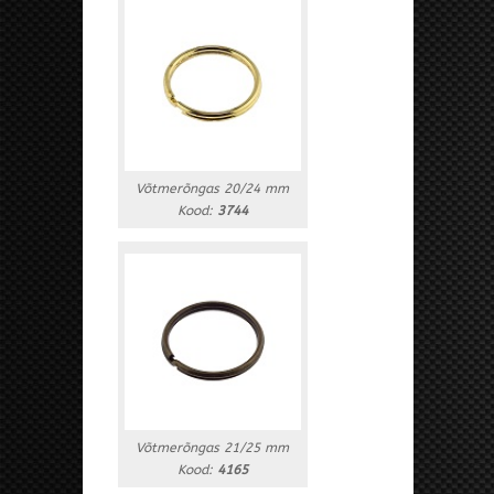
Võtmerõngas 20/24 mm
Kood:
3744
Võtmerõngas 21/25 mm
Kood:
4165