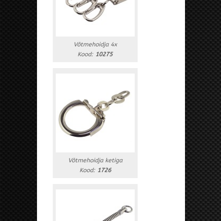
Võtmehoidja 4x
Kood:
10275
Võtmehoidja ketiga
Kood:
1726