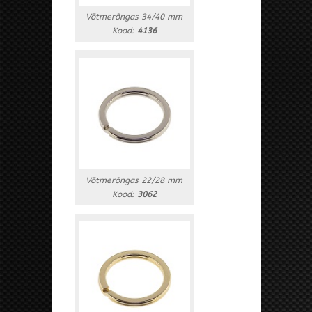
Võtmerõngas 34/40 mm
Kood:
4136
Võtmerõngas 22/28 mm
Kood:
3062