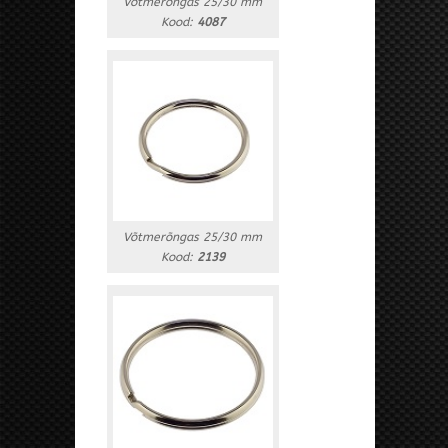
Võtmerõngas 25/30 mm
Kood:
4087
Võtmerõngas 25/30 mm
Kood:
2139