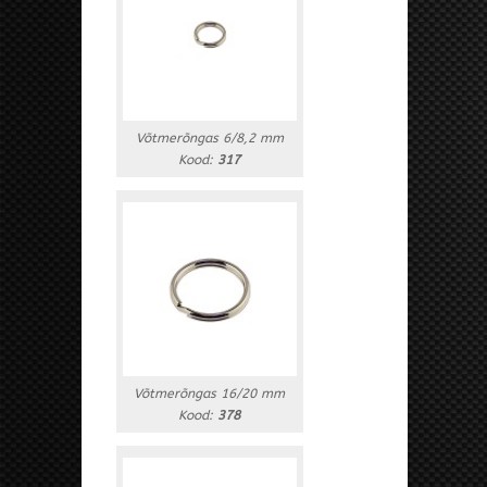
Võtmerõngas 6/8,2 mm
Kood:
317
Võtmerõngas 16/20 mm
Kood:
378