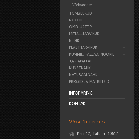
Võrkvooder
TÕMBLUKUD
NÖÖBID
ÕMBLUSTEIP
METALLTARVIKUD
NIIDID
PLASTTARVIKUD
KUMMID, PAELAD, NÖÖRID
TAKJAPAELAD
KUNSTNAHK
NATURAALNAHK
PRESSID JA MATRIITSID
INFOPÄRING
KONTAKT
Võta ühendust
Pirni 12, Tallinn, 10617