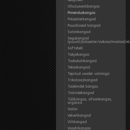
Neopreen
Ohutusvestikangas
Pimenduskangas
Polüesterkangad
Puuvillased kangad
Satiinkangad
Segukangad
(puuvill/polüester/viskoos/modaal/e
Softshell
Takjakangas
Taskukotikangad
Teksakangad
Tepitud vooder vatiiniga
Trikotaazkangad
Tulekindel kangas
Tööriidekangad
Tüllkangas, sifoonkangas,
organza
Vatiin
Velvetkangad
Viltkangad
Voodrikangas