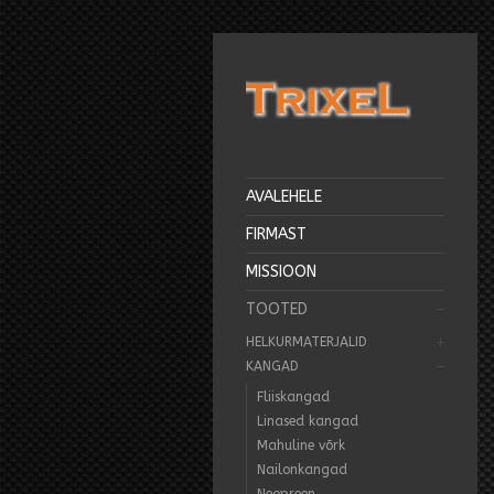
AVALEHELE
FIRMAST
MISSIOON
TOOTED
HELKURMATERJALID
KANGAD
Fliiskangad
Linased kangad
Mahuline võrk
Nailonkangad