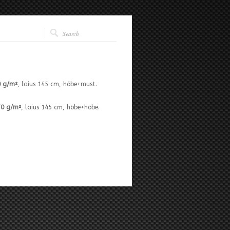
 g/m²
, laius 145 cm, hõbe+must.
70 g/m²
, laius 145 cm, hõbe+hõbe.