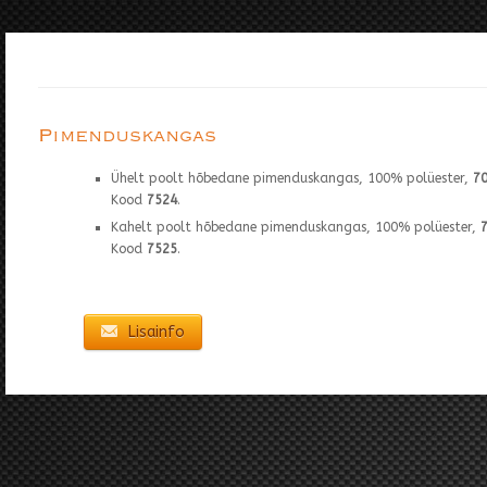
Pimenduskangas
Ühelt poolt hõbedane pimenduskangas, 100% polüester,
70
Kood
7524
.
Kahelt poolt hõbedane pimenduskangas, 100% polüester,
Kood
7525
.
Lisainfo