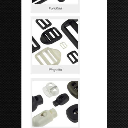
Pandlad
Pingutid