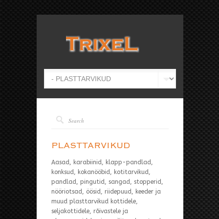
PLASTTARVIKUD
Aasad, karabiinid, klapp-pandlad,
konksud, kokanööbid, kotitarvikud,
pandlad, pingutid, sangad, stopperid,
nööriotsad, öösid, riidepuud, keeder ja
muud plasttarvikud kottidele,
seljakottidele, rõivastele ja