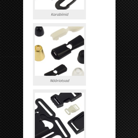
Karabiinid
Nööriotsad