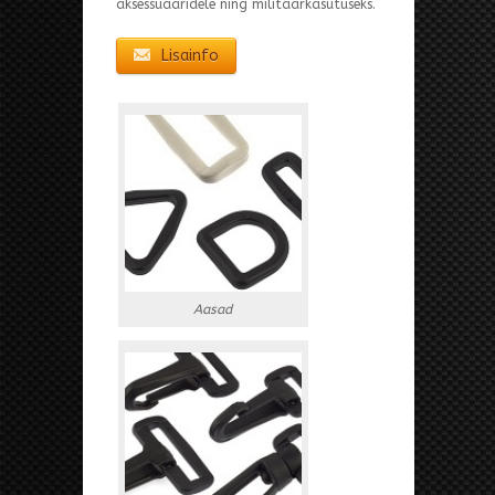
aksessuaaridele ning militaarkasutuseks.
Lisainfo
Aasad