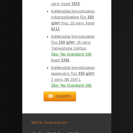
värvi. Kood
5353
.
Kahepoolse karvastusega
trikotaažkoeline fliis
320
g/m²
Fino.
20 värvi. Kood
6211
.
Kahepoolse karvastusega
fliis
350 g/m²
. 18 värvi.
Topivastane töötlus,
Öko-Tex Standard 100
.
Kood
5356
.
Kahepoolse karvastusega
neoonvärvi fliis
350 g/m²
.
3 värvi. EN 20471,
Öko-Tex Standard 100
.
Lisainfo
Võta ühendust