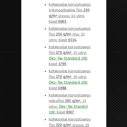
Kahepoolse karvastusega,
trikotaažkoeline fliis
250
g/m²
Grosso
. 41 värvi.
Kood
6063
.
Kahepoolse karvastusega
fliis
250 g/m²
Fino
. 33
värvi. Kood
6114
.
Kahepoolse karvastusega
fliis
270 g/m²
. 15 värvi.
Öko-Tex Standard 100
.
Kood
1799
.
Kahepoolse karvastusega
fliis
270 g/m²
. 10 värvi.
Öko-Tex Standard 100
.
Kood
6388
.
Kahepoolse karvastusega
mikrofliis
295 g/m²
. 15
värvi.
Öko-Tex Standrd
100
. Kood
8367
.
Kahepoolse karvastusega
fliis
320 g/m²
Grosso
. 26