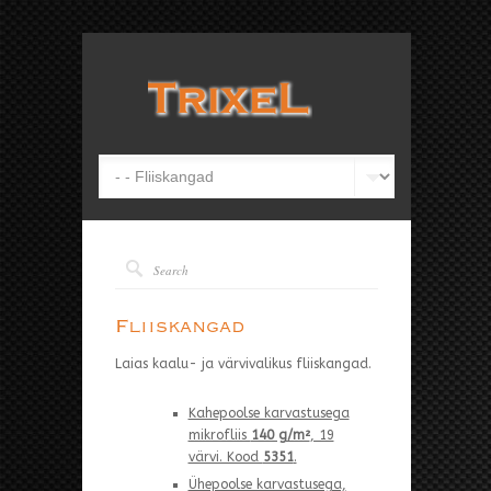
Fliiskangad
Laias kaalu- ja värvivalikus fliiskangad.
Kahepoolse karvastusega
mikrofliis
140 g/m²
, 19
värvi. Kood
5351
.
Ühepoolse karvastusega,