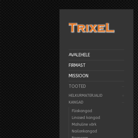
AVALEHELE
FIRMAST
MISSIOON
TOOTED
HELKURMATERJALID
KANGAD
Fliiskangad
Linased kangad
Mahuline võrk
Nailonkangad