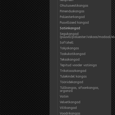
Neopreen
Ohutusvestikangas
Pimenduskangas
Polüesterkangad
Puuvillased kangad
Satiinkangad
Segukangad
(puuvill/polüester/viskoos/modaal/e
Softshell
Takjakangas
Taskukotikangad
Teksakangad
Tepitud vooder vatiiniga
Trikotaazkangad
Tulekindel kangas
Tööriidekangad
Tüllkangas, sifoonkangas,
organza
Vatiin
Velvetkangad
Viltkangad
Voodrikangas