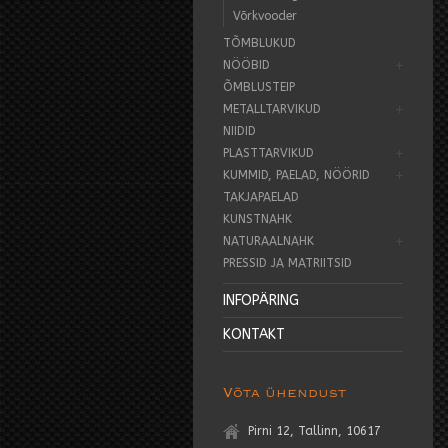
Võrkvooder
TÕMBLUKUD
NÖÖBID
ÕMBLUSTEIP
METALLTARVIKUD
NIIDID
PLASTTARVIKUD
KUMMID, PAELAD, NÖÖRID
TAKJAPAELAD
KUNSTNAHK
NATURAALNAHK
PRESSID JA MATRIITSID
INFOPÄRING
KONTAKT
Võta ühendust
Pirni 12, Tallinn, 10617