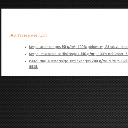
Satiinkangad
Kerge satiinkangas
90 g/m²
, 100% polüester, 23 värvi. Ko
Kerge, mikrokiud satiinkangas
130 g/m²
, 100% polüester, 3
Puuvillane, elastaaniga satiinkangas
200 g/m²
. 97% puuvil
9949
.