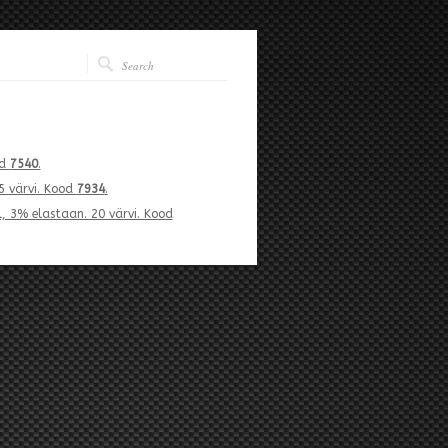
od
7540
.
5 värvi. Kood
7934
.
l, 3% elastaan. 20 värvi. Kood