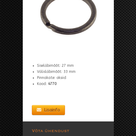
Siseläbimõõt: 27 mm
Välisläbimõõt: 33 mm
Pinnakate: oksiid
Kood:
4770
Lisainfo
Võta ühendust