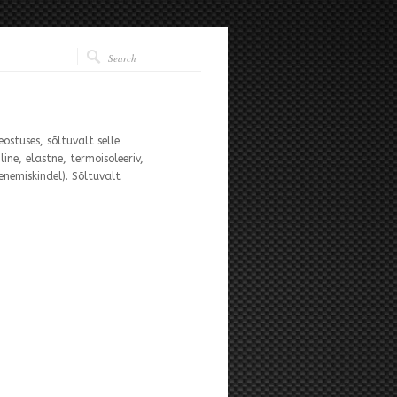
ostuses, sõltuvalt selle
ine, elastne, termoisoleeriv,
enemiskindel). Sõltuvalt