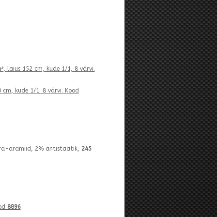
²
, laius 152 cm, kude 1/1, 8 värvi.
0 cm, kude 1/1. 8 värvi. Kood
ra-aramiid, 2% antistaatik,
245
ood
8896