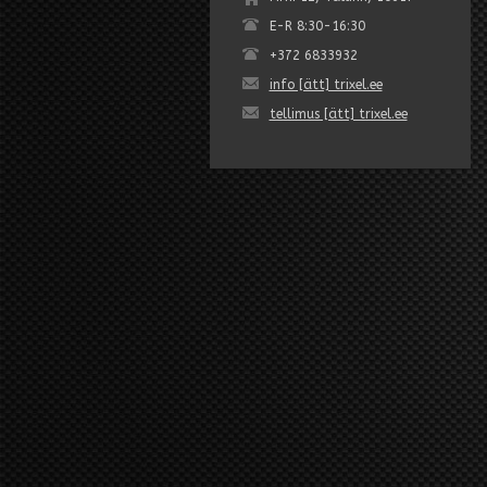
E-R 8:30-16:30
+372 6833932
info [ätt] trixel.ee
tellimus [ätt] trixel.ee