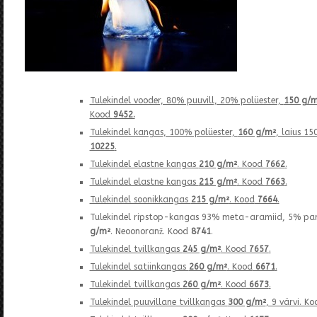
Tulekindel vooder, 80% puuvill, 20% polüester,
150 g/m
Kood
9452.
Tulekindel kangas, 100% polüester,
160 g/m²
, laius 15
10225
.
Tulekindel elastne kangas
210 g/m²
. Kood
7662
.
Tulekindel elastne kangas
215 g/m²
. Kood
7663
.
Tulekindel soonikkangas
215 g/m²
. Kood
7664
.
Tulekindel ripstop-kangas 93% meta-aramiid, 5% pa
g/m²
. Neoonoranž. Kood
8741
.
Tulekindel tvillkangas
245 g/m²
. Kood
7657
.
Tulekindel satiinkangas
260 g/m²
. Kood
6671
.
Tulekindel tvillkangas
260 g/m²
. Kood
6673
.
Tulekindel puuvillane tvillkangas
300 g/m²
, 9 värvi. K