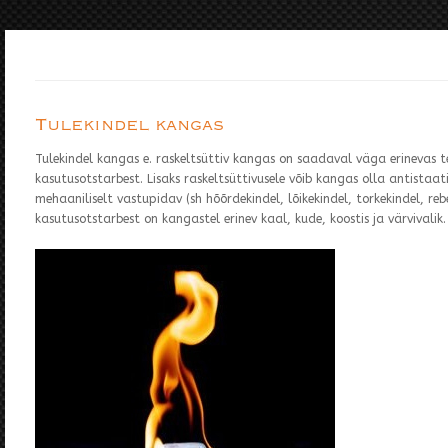
Tulekindel kangas
Tulekindel kangas e. raskeltsüttiv kangas on saadaval väga erinevas te
kasutusotstarbest. Lisaks raskeltsüttivusele võib kangas olla antistaatil
mehaaniliselt vastupidav (sh hõõrdekindel, lõikekindel, torkekindel, reb
kasutusotstarbest on kangastel erinev kaal, kude, koostis ja värvivalik.