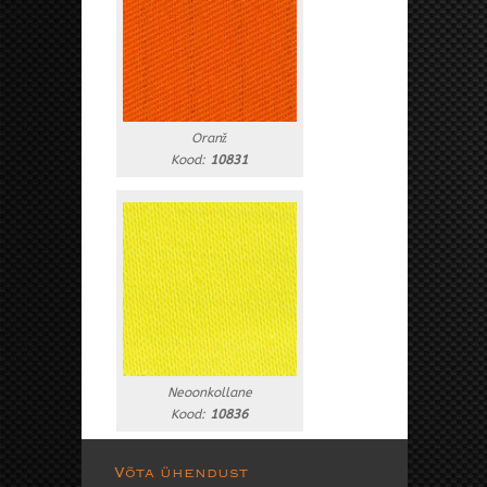
Oranž
Kood:
10831
Neoonkollane
Kood:
10836
Võta ühendust