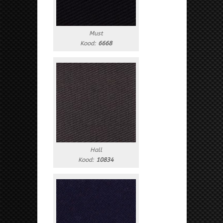
Must
Kood:
6668
Hall
Kood:
10834