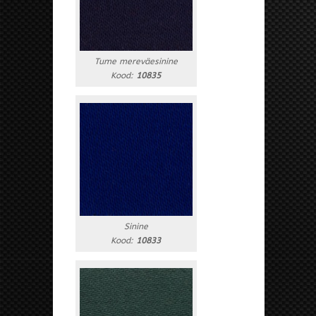
Tume mereväesinine
Kood:
10835
Sinine
Kood:
10833