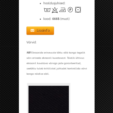
hooldusjuhised:
kood:
6668
(must)
Lisainfo
Värvid:
NB!
Ekraanide erinevuste tõttu võib kanga tegelik
värv erineda ekraanil kuvatavast. Täielik ühtivus
ekraanil kuvatava värviga pole garanteeritud,
seetõttu tuleb kriitilistel juhtudel kontrollida värvi
kanga näidise abil.