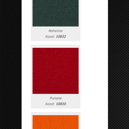
Roheline
Kood:
10832
Punane
Kood:
10830