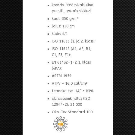
koostis: 99% pikakiuline
puuvill, 1% süsinikkiud
kaal: 350 g/m²
laius: 150 cm
kude: 4/1
ISO 11611 (1. ja 2. klass);
ISO 11612 (A1, A2, B1,
C1, E3, F1);
EN 61482-1-2 1. klass
(4KA);
ASTM 1959
ATPV = 16,0 cal/cm²
termokaitse: HAF = 83%
abrasioonikindlus (ISO
12947-2): 21 000
Öko-Tex Standard 100