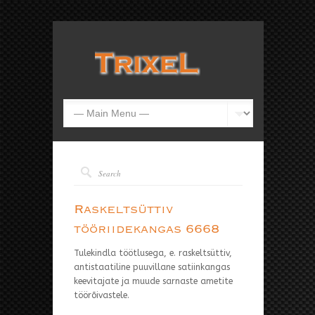
Raskeltsüttiv
tööriidekangas 6668
Tulekindla töötlusega, e. raskeltsüttiv,
antistaatiline puuvillane satiinkangas
keevitajate ja muude sarnaste ametite
töörõivastele.