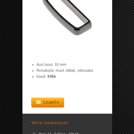
Ava laius: 30 mm
Pinnakate: must nikkel, niklivaba
Kood:
9384
Lisainfo
Võta ühendust