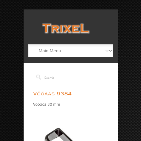
Vööaas 9384
Vööaas 30 mm