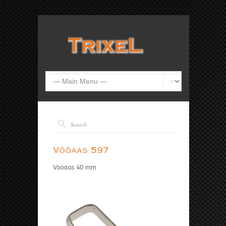
Vööaas 597
Vööaas 40 mm