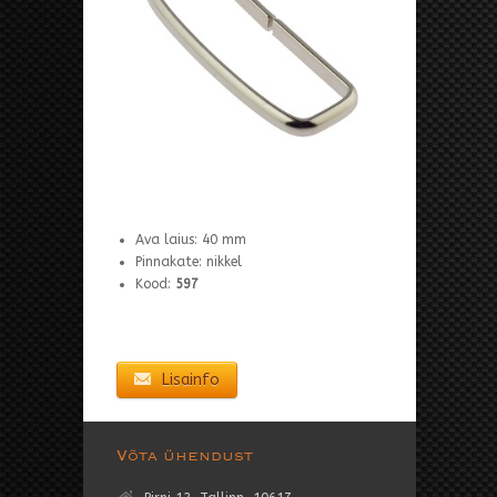
Ava laius: 40 mm
Pinnakate: nikkel
Kood:
597
Lisainfo
Võta ühendust