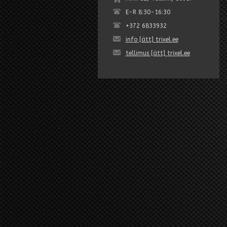
E-R 8:30-16:30
+372 6833932
info [ätt] trixel.ee
tellimus [ätt] trixel.ee