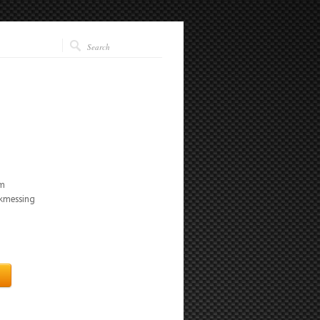
mm
ikmessing