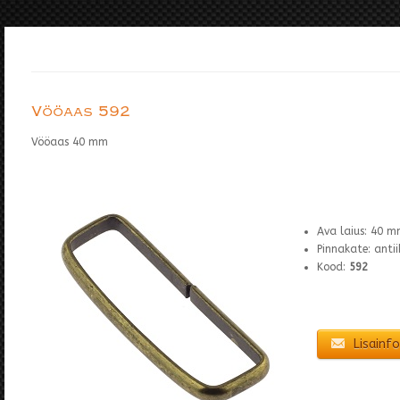
Vööaas 592
Vööaas 40 mm
Ava laius: 40 
Pinnakate: anti
Kood:
592
Lisainfo