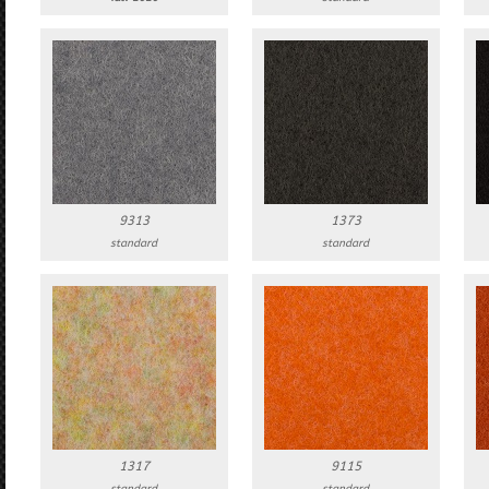
9313
1373
standard
standard
1317
9115