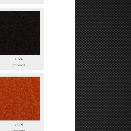
1374
standard
1318