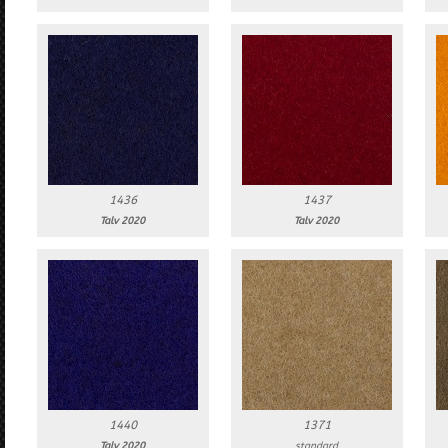
1436
1437
Talv 2020
Talv 2020
1440
1371
Talv 2020
standard