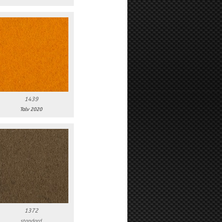
1439
Talv 2020
1372
standard