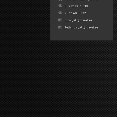
E-R 8:30-16:30
+372 6833932
info [ätt] trixel.ee
tellimus [ätt] trixel.ee