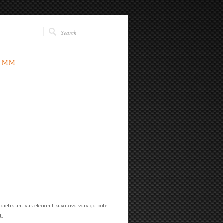
 mm
Täielik ühtivus ekraanil kuvatava värviga pole
l.