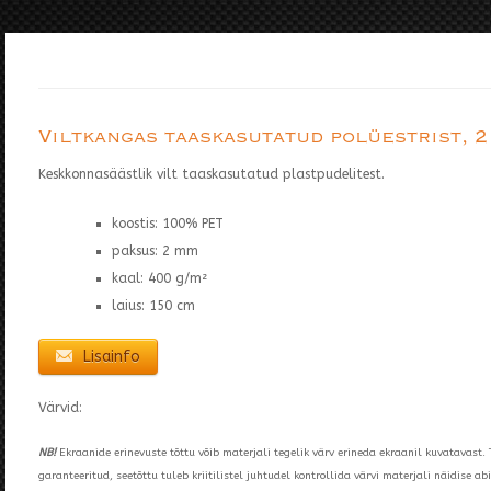
Viltkangas taaskasutatud polüestrist, 2
Keskkonnasäästlik vilt taaskasutatud plastpudelitest.
koostis: 100% PET
paksus: 2 mm
kaal: 400 g/m²
laius: 150 cm
Lisainfo
Värvid:
NB!
Ekraanide erinevuste tõttu võib materjali tegelik värv erineda ekraanil kuvatavast. 
garanteeritud, seetõttu tuleb kriitilistel juhtudel kontrollida värvi materjali näidise abi