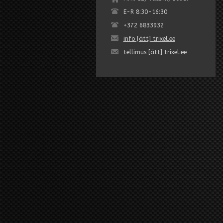
E-R 8:30-16:30
+372 6833932
info [ätt] trixel.ee
tellimus [ätt] trixel.ee