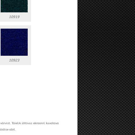
10919
10923
värvist. Täielik ühtivus ekraanil kuvatava
äidise abil.