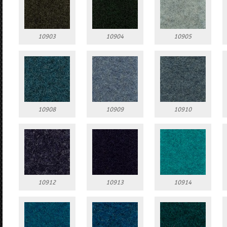
10903
10904
10905
10908
10909
10910
10912
10913
10914