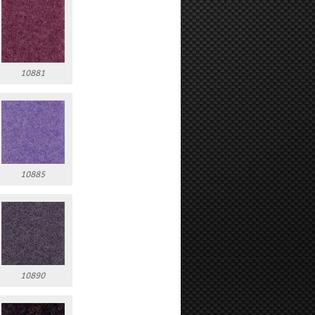
10881
10885
10890