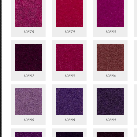
10878
10879
10880
10882
10883
10884
10886
10888
10889