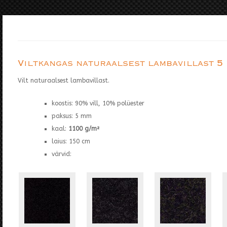
Viltkangas naturaalsest lambavillast 5
Vilt naturaalsest lambavillast.
koostis: 90% vill, 10% polüester
paksus: 5 mm
kaal:
1100 g/m²
laius: 150 cm
värvid: