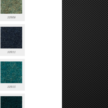
10906
10911
10915