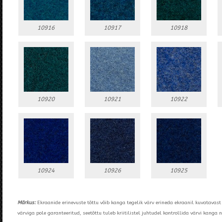
10916
10917
10918
10920
10921
10922
10924
10926
10925
Märkus:
Ekraanide erinevuste tõttu võib kanga tegelik värv erineda ekraanil kuvatavast 
värviga pole garanteeritud, seetõttu tuleb kriitilistel juhtudel kontrollida värvi kanga n