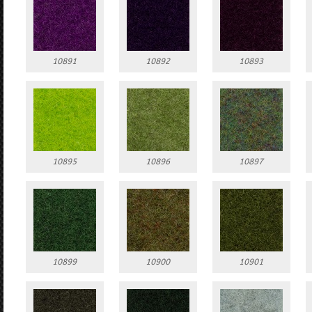
10891
10892
10893
10895
10896
10897
10899
10900
10901