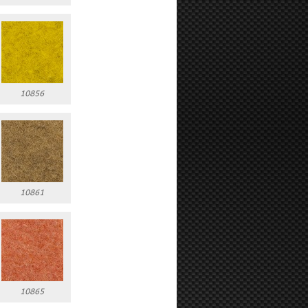
10856
10861
10865