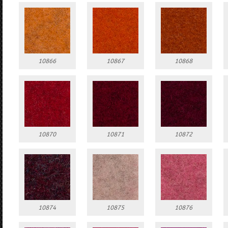
10866
10867
10868
10870
10871
10872
10874
10875
10876