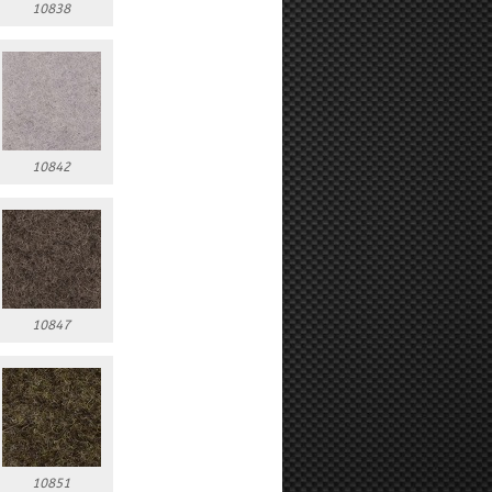
10838
10842
10847
10851