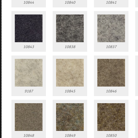
10844
10840
10841
10843
10838
10837
9187
10845
10846
10848
10849
10850