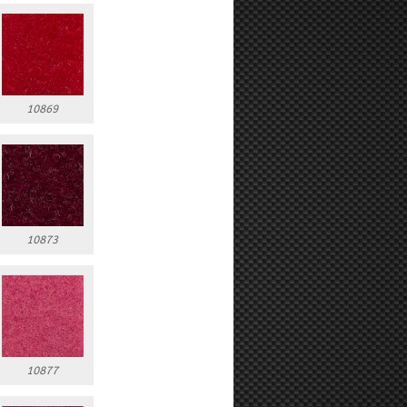
10869
10873
10877