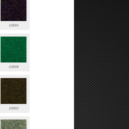
10894
10898
10902