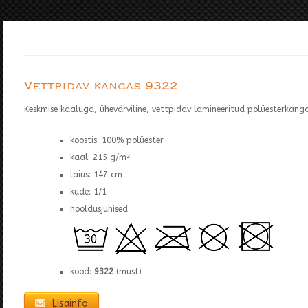
Vettpidav kangas 9322
Keskmise kaaluga, ühevärviline, vettpidav lamineeritud polüesterkanga
koostis: 100% polüester
kaal: 215 g/m²
laius: 147 cm
kude: 1/1
hooldusjuhised:
kood:
9322
(must)
Lisainfo