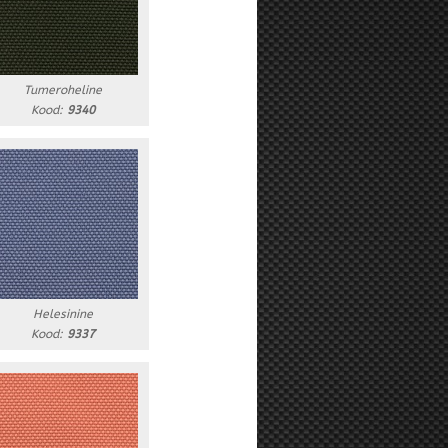
Tumeroheline
Kood:
9340
Helesinine
Kood:
9337