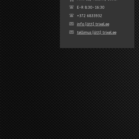
E-R 8:30-16:30
+372 6833932
info [ätt] trixel.ee
tellimus [ätt] trixel.ee