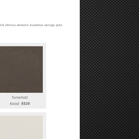
elik ühtivus ekraanil kuvatava värviga pole
Tumehall
Kood:
9326