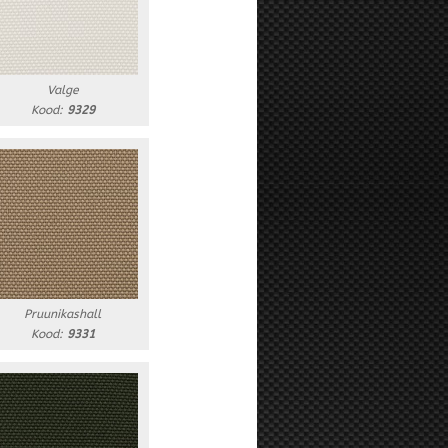
Valge
Kood:
9329
Pruunikashall
Kood:
9331