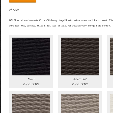
Värvid:
NB!
Ekraanide erinevuste tõttu võib kanga tegelik värv erineda ekraanil kuvatavast. Täi
garanteeritud, seetõttu tuleb kriitilistel juhtudel kontrollida värvi kanga näidise abil.
Must
Antratsiit
Kood:
9322
Kood:
9325