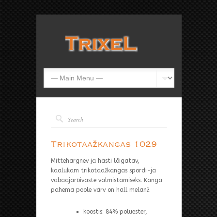
Trikotaažkangas 1029
Mittehargnev ja hästi lõigatav,
kaalukam trikotaažkangas spordi-ja
vabaajarõivaste valmistamiseks. Kanga
pahema poole värv on hall melanž.
koostis: 84% polüester,