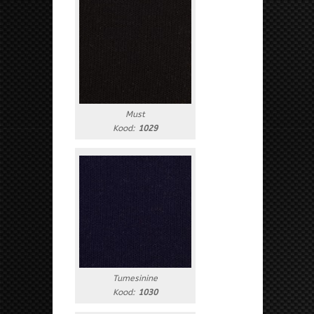
Must
Kood:
1029
Tumesinine
Kood:
1030