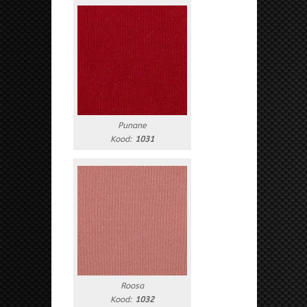
Punane
Kood:
1031
Roosa
Kood:
1032