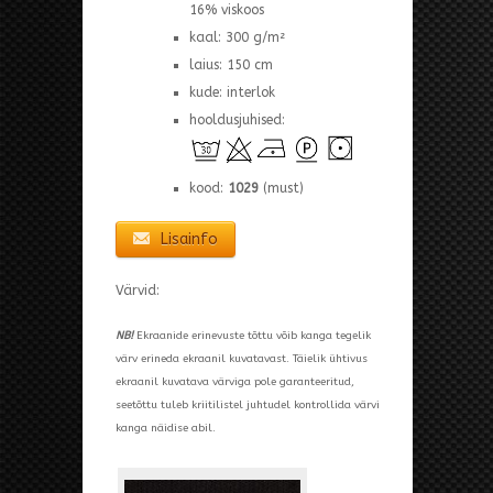
16% viskoos
kaal: 300 g/m²
laius: 150 cm
kude: interlok
hooldusjuhised:
kood:
1029
(must)
Lisainfo
Värvid:
NB!
Ekraanide erinevuste tõttu võib kanga tegelik
värv erineda ekraanil kuvatavast. Täielik ühtivus
ekraanil kuvatava värviga pole garanteeritud,
seetõttu tuleb kriitilistel juhtudel kontrollida värvi
kanga näidise abil.