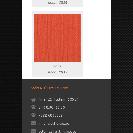
Kood:
1034
Oranž
Kood:
1035
Võta ühendust
Pirni 12, Tallinn, 10617
E-R 8:30-16:30
+372 6833932
info [ätt] trixel.ee
tellimus [ätt] trixel.ee