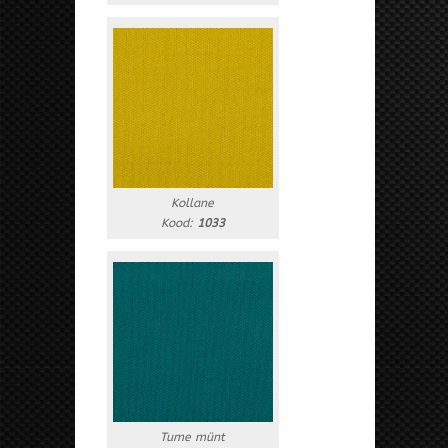
Kollane
Kood:
1033
Tume münt