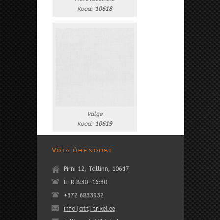
Kood:
10618
Valge
Kood:
10619
Võta ühendust
Pirni 12, Tallinn, 10617
E-R 8:30-16:30
+372 6833932
info [ätt] trixel.ee