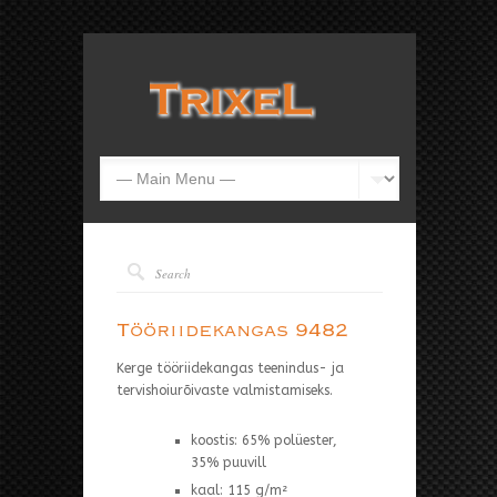
Tööriidekangas 9482
Kerge tööriidekangas teenindus- ja
tervishoiurõivaste valmistamiseks.
koostis: 65% polüester,
35% puuvill
kaal: 115 g/m²