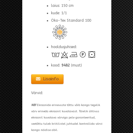
laius: 150 cm
kude: 1/1
Öko-Tex Standard 100
hooldusjuhised:
kood:
9482
(must)
Lisainfo
Värvid:
NB!
Ekraanide erinevuste tõttu võib kanga tegelik
värv erineda ekraanil kuvatavast. Täielik ühtivus
ekraanil kuvatava värviga pole garanteeritud,
seetõttu tuleb kriitilistel juhtudel kontrollida värvi
kanga näidise abil.