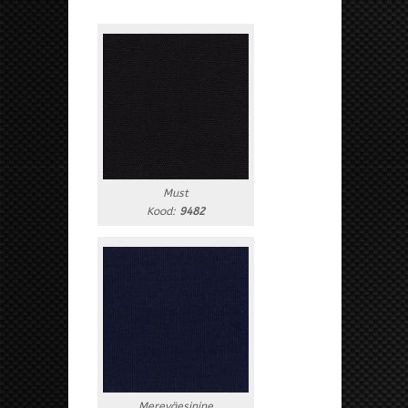
Must
Kood:
9482
Mereväesinine