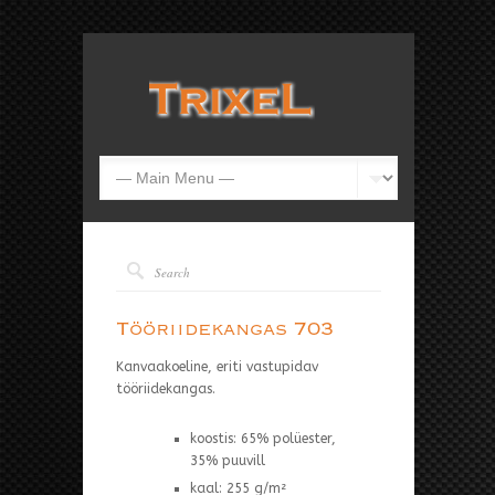
Tööriidekangas 703
Kanvaakoeline, eriti vastupidav
tööriidekangas.
koostis: 65% polüester,
35% puuvill
kaal: 255 g/m²