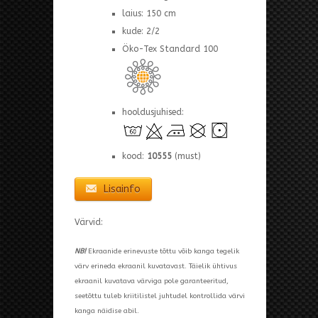
laius: 150 cm
kude: 2/2
Öko-Tex Standard 100
hooldusjuhised:
kood:
10555
(must)
Lisainfo
Värvid:
NB!
Ekraanide erinevuste tõttu võib kanga tegelik
värv erineda ekraanil kuvatavast. Täielik ühtivus
ekraanil kuvatava värviga pole garanteeritud,
seetõttu tuleb kriitilistel juhtudel kontrollida värvi
kanga näidise abil.