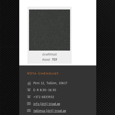
Grafiithall
Kood:
703
Võta ühendust
Pirni 12, Tallinn, 10617
E-R 8:30-16:30
+372 6833932
info [ätt] trixel.ee
tellimus [ätt] trixel.ee