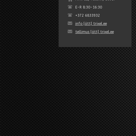
E-R 8:30-16:30
+372 6833932
info [ätt] trixel.ee
tellimus [ätt] trixel.ee