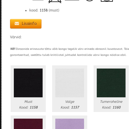
kood:
1158
(must)
Lisainfo
Värvid:
NB!
Ekraanide erinevuste tõttu võib kanga tegelik värv erineda ekraanil kuvatavast. Täi
garanteeritud, seetõttu tuleb kriitilistel juhtudel kontrollida värvi kanga näidise abil.
Must
Valge
Tumeroheline
Kood:
1158
Kood:
1157
Kood:
1160