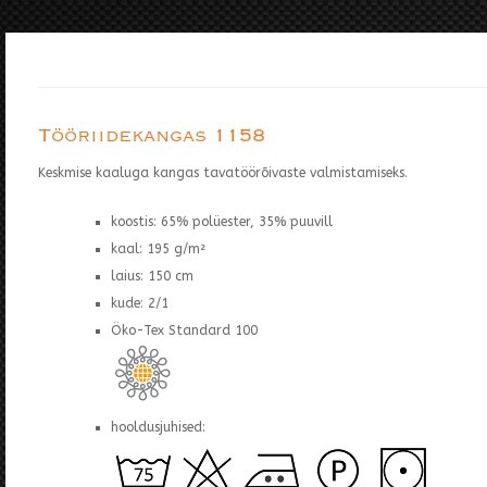
Tööriidekangas 1158
Keskmise kaaluga kangas tavatöörõivaste valmistamiseks.
koostis: 65% polüester, 35% puuvill
kaal: 195 g/m²
laius: 150 cm
kude: 2/1
Öko-Tex Standard 100
hooldusjuhised: