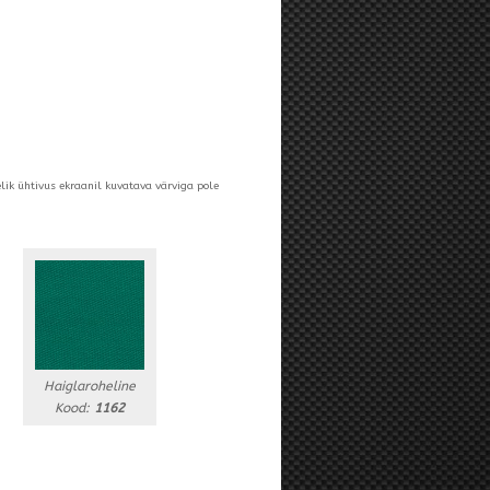
elik ühtivus ekraanil kuvatava värviga pole
Haiglaroheline
Kood:
1162