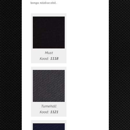
kanga näidise abil.
Must
Kood:
1118
Tumehall
Kood:
1121