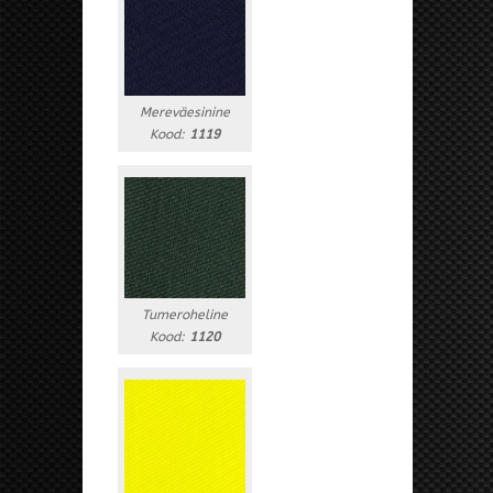
Mereväesinine
Kood:
1119
Tumeroheline
Kood:
1120