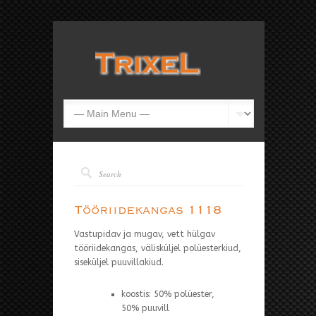
Tööriidekangas 1118
Vastupidav ja mugav, vett hülgav
tööriidekangas, välisküljel polüesterkiud,
siseküljel puuvillakiud.
koostis: 50% polüester,
50% puuvill