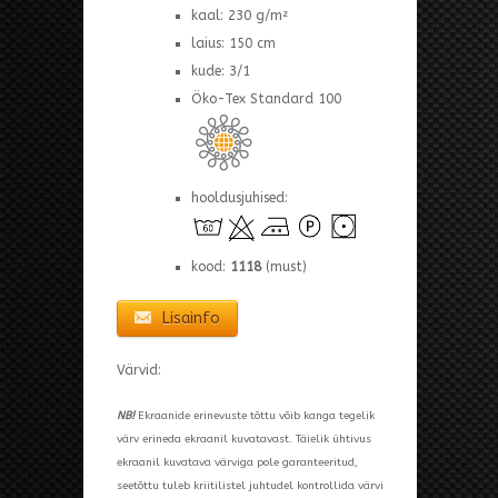
kaal: 230 g/m²
laius: 150 cm
kude: 3/1
Öko-Tex Standard 100
hooldusjuhised:
kood:
1118
(must)
Lisainfo
Värvid:
NB!
Ekraanide erinevuste tõttu võib kanga tegelik
värv erineda ekraanil kuvatavast. Täielik ühtivus
ekraanil kuvatava värviga pole garanteeritud,
seetõttu tuleb kriitilistel juhtudel kontrollida värvi