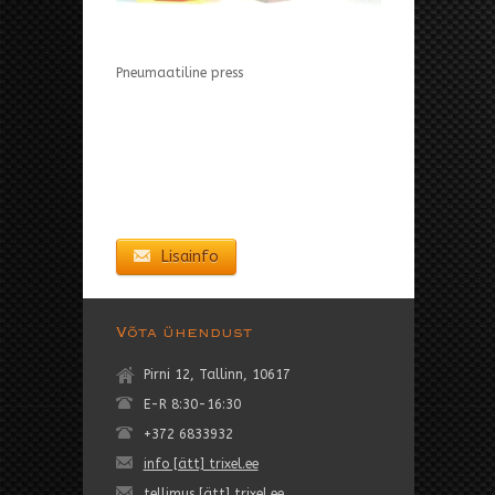
Pneumaatiline press
Lisainfo
Võta ühendust
Pirni 12, Tallinn, 10617
E-R 8:30-16:30
+372 6833932
info [ätt] trixel.ee
tellimus [ätt] trixel.ee