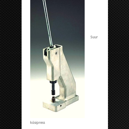
Suur
käsipress