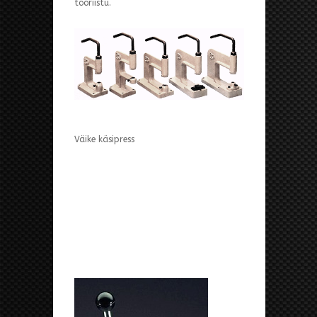
tööriistu.
Väike käsipress