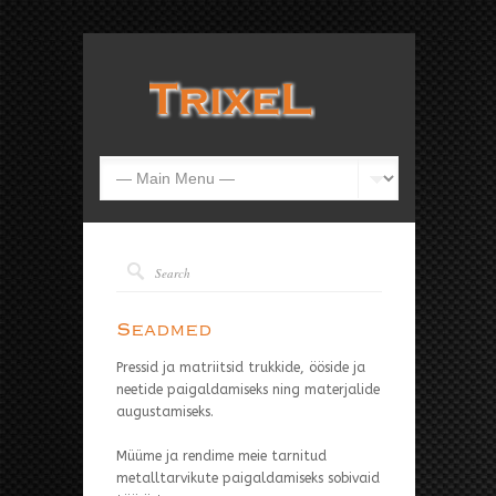
Seadmed
Pressid ja matriitsid trukkide, ööside ja
neetide paigaldamiseks ning materjalide
augustamiseks.
Müüme ja rendime meie tarnitud
metalltarvikute paigaldamiseks sobivaid