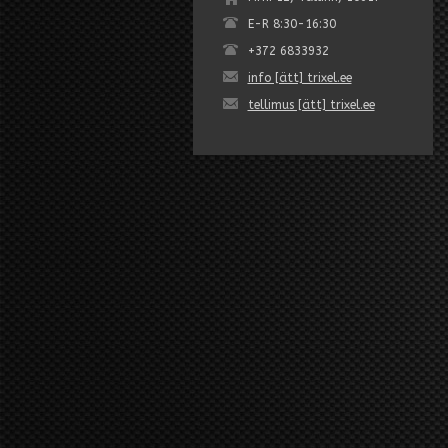
E-R 8:30-16:30
+372 6833932
info [ätt] trixel.ee
tellimus [ätt] trixel.ee