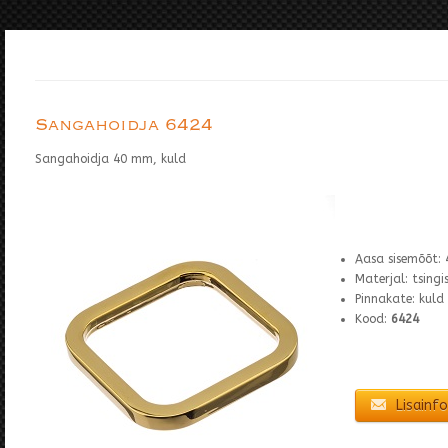
Sangahoidja 6424
Sangahoidja 40 mm, kuld
Aasa sisemõõt:
Materjal: tsing
Pinnakate: kuld
Kood:
6424
Lisainfo