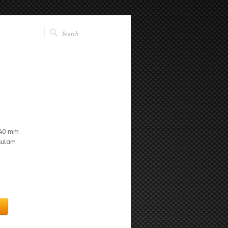
 40 mm
isulam