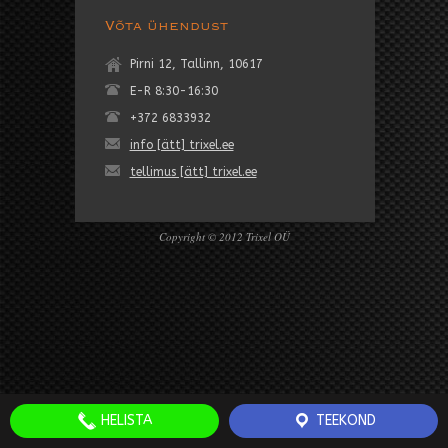
Võta ühendust
Pirni 12, Tallinn, 10617
E-R 8:30-16:30
+372 6833932
info [ätt] trixel.ee
tellimus [ätt] trixel.ee
Copyright © 2012 Trixel OÜ
HELISTA
TEEKOND