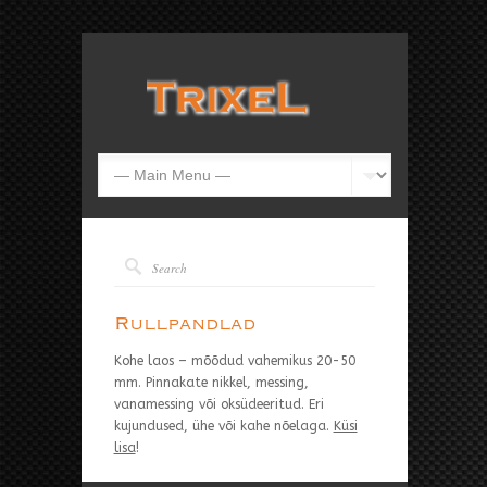
Rullpandlad
Kohe laos – mõõdud vahemikus 20-50
mm. Pinnakate nikkel, messing,
vanamessing või oksüdeeritud. Eri
kujundused, ühe või kahe nõelaga.
Küsi
lisa
!