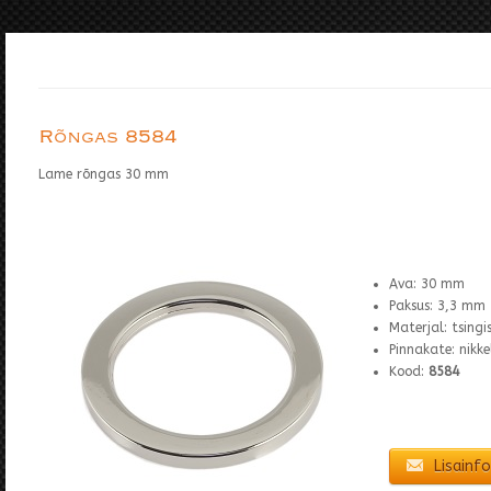
Rõngas 8584
Lame rõngas 30 mm
Ava: 30 mm
Paksus: 3,3 mm
Materjal: tsing
Pinnakate: nikke
Kood:
8584
Lisainfo