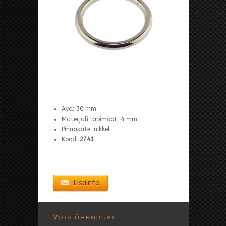
Ava: 30 mm
Materjali läbimõõt: 4 mm
Pinnakate: nikkel
Kood:
2741
Lisainfo
Võta ühendust