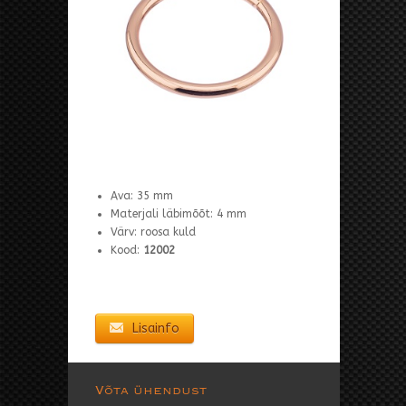
Ava: 35 mm
Materjali läbimõõt: 4 mm
Värv: roosa kuld
Kood:
12002
Lisainfo
Võta ühendust