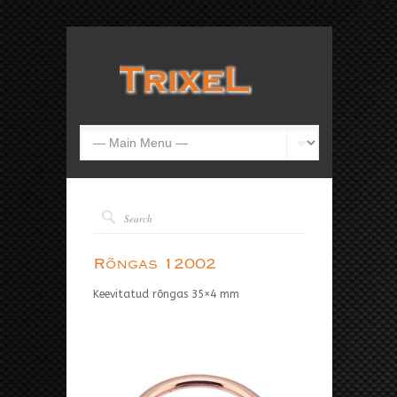
Rõngas 12002
Keevitatud rõngas 35×4 mm