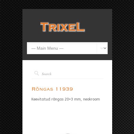
Rõngas 11939
Keevitatud rõngas 20×3 mm, neokroom