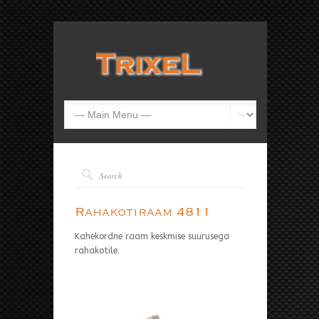
Rahakotiraam 4811
Kahekordne raam keskmise suurusega
rahakotile.