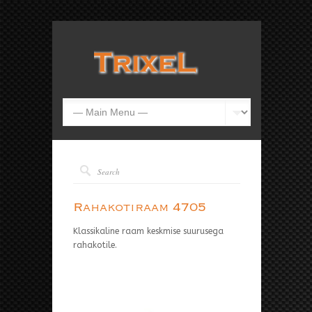
Rahakotiraam 4705
Klassikaline raam keskmise suurusega
rahakotile.