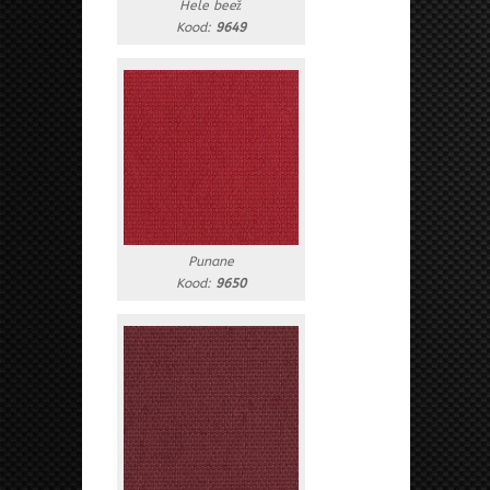
Hele beež
Kood:
9649
Punane
Kood:
9650