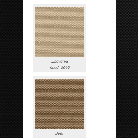
Linakarva
Kood:
9646
Beež