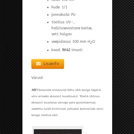
kude: 1/1
pinnakate: PU
töötlus: UV-,
hallitusevastane kaitse,
vett hülgav
veepidavus: 500 mm H
O
2
kood:
9642
(must)
Lisainfo
Värvid:
NB!
Ekraanide erinevuste tõttu võib kanga tegelik
värv erineda ekraanil kuvatavast. Täielik ühtivus
ekraanil kuvatava värviga pole garanteeritud,
seetõttu tuleb kriitilistel juhtudel kontrollida värvi
kanga näidise abil.