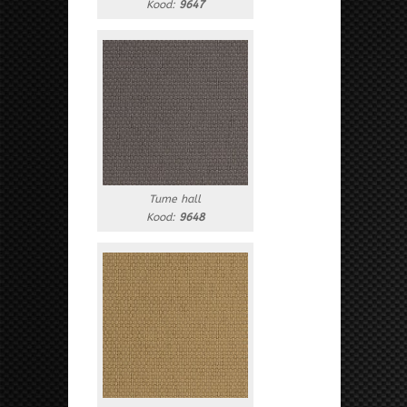
Kood:
9647
Tume hall
Kood:
9648