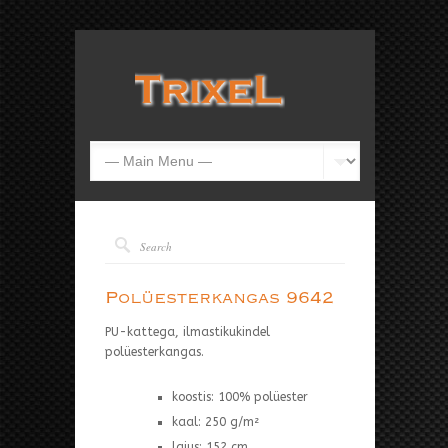
Polüesterkangas 9642
PU-kattega, ilmastikukindel
polüesterkangas.
koostis: 100% polüester
kaal: 250 g/m²
laius: 152 cm