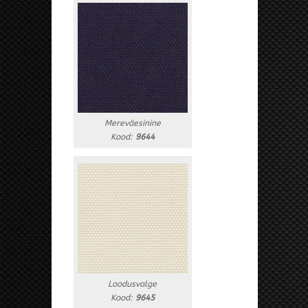
Mereväesinine
Kood:
9644
Loodusvalge
Kood:
9645