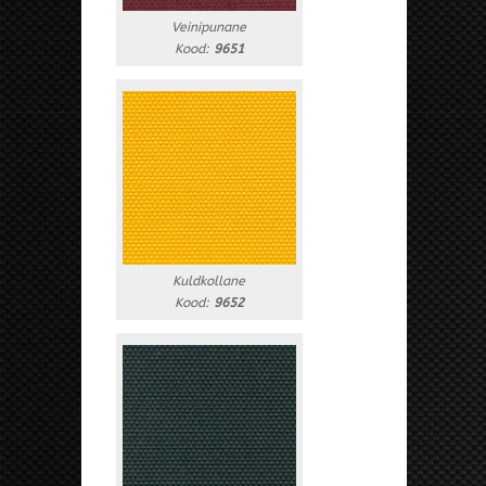
Veinipunane
Kood:
9651
Kuldkollane
Kood:
9652