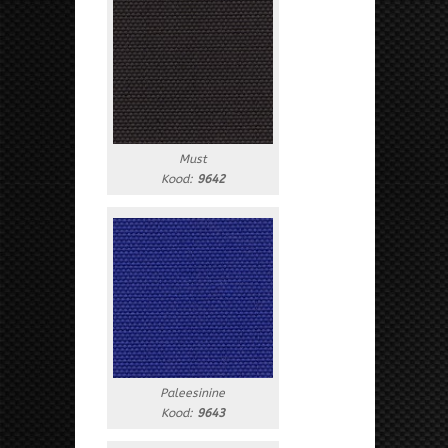
Must
Kood:
9642
Paleesinine
Kood:
9643