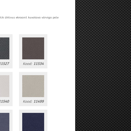
elik ühtivus ekraanil kuvatava värviga pole
11527
Kood:
11534
11540
Kood:
11499