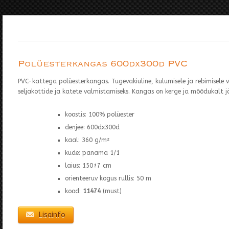
Polüesterkangas 600dx300d PVC
PVC-kattega polüesterkangas. Tugevakiuline, kulumisele ja rebimisele 
seljakottide ja katete valmistamiseks. Kangas on kerge ja mõõdukalt jä
koostis: 100% polüester
denjee: 600dx300d
kaal: 360 g/m²
kude: panama 1/1
laius: 150±7 cm
orienteeruv kogus rullis: 50 m
kood:
11474
(must)
Lisainfo