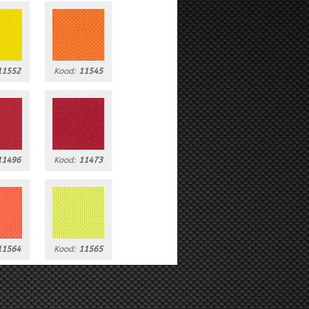
11552
Kood:
11545
11496
Kood:
11473
11564
Kood:
11565