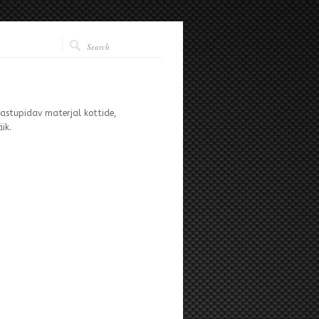
vastupidav materjal kottide,
ik.