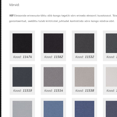
Värvid:
NB!
Ekraanide erinevuste tõttu võib kanga tegelik värv erineda ekraanil kuvatavast. Täi
garanteeritud, seetõttu tuleb kriitilistel juhtudel kontrollida värvi kanga näidise abil.
Kood:
11474
Kood:
11562
Kood:
11532
Kood:
Kood:
11519
Kood:
11514
Kood:
11538
Kood: