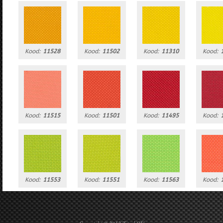
Kood:
11528
Kood:
11502
Kood:
11310
Kood:
Kood:
11515
Kood:
11501
Kood:
11495
Kood:
Kood:
11553
Kood:
11551
Kood:
11563
Kood: