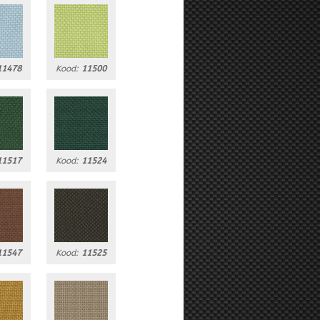
11478
Kood:
11500
11517
Kood:
11524
11547
Kood:
11525