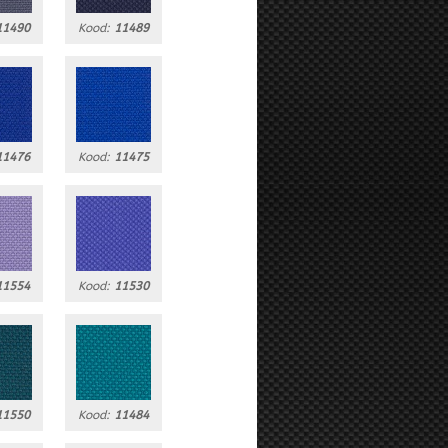
11490
Kood:
11489
11476
Kood:
11475
11554
Kood:
11530
11550
Kood:
11484