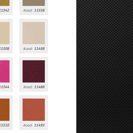
11542
Kood:
11558
11508
Kood:
11498
11544
Kood:
11488
11510
Kood:
11493