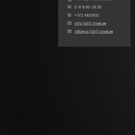
E-R 8:30-16:30
+372 6833932
info [ätt] trixel.ee
tellimus [ätt] trixel.ee