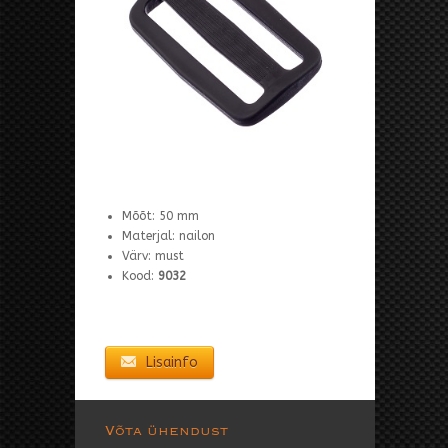
Mõõt: 50 mm
Materjal: nailon
Värv: must
Kood:
9032
Lisainfo
Võta ühendust