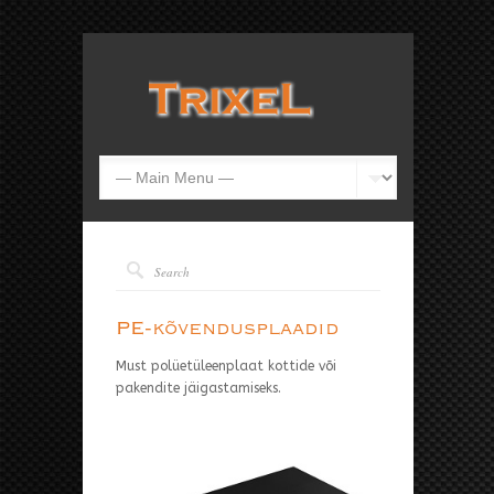
PE-kõvendusplaadid
Must polüetüleenplaat kottide või
pakendite jäigastamiseks.