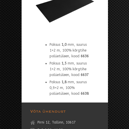
Paksus
1,0
mm, suurus
1×2 m, 100% kõrgtihe
polüetüleen, kood
6636
Paksus
1,5
mm, suurus
1×2 m, 100% kõrgtihe
polüetüleen, kood
6637
Paksus
1,8
mm, suurus
0,9×2 m, 100%
polüetüleen, kood
6638
Võta ühendust
Pirni 12, Tallinn, 10617