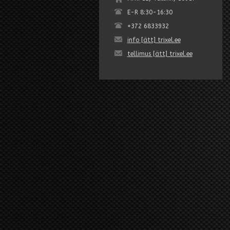
E-R 8:30-16:30
+372 6833932
info [ätt] trixel.ee
tellimus [ätt] trixel.ee