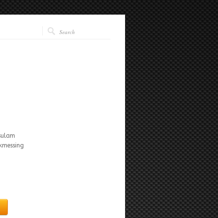
isulam
ikmessing