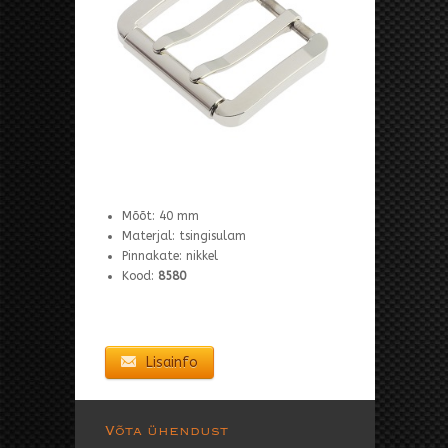
Mõõt: 40 mm
Materjal: tsingisulam
Pinnakate: nikkel
Kood:
8580
Lisainfo
Võta ühendust