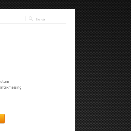
isulam
antiikmessing