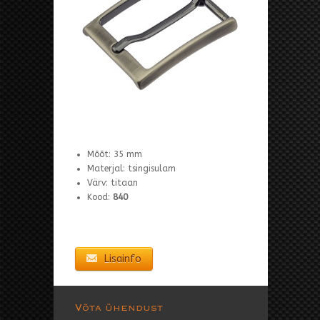
Mõõt: 35 mm
Materjal: tsingisulam
Värv: titaan
Kood:
840
Lisainfo
Võta ühendust