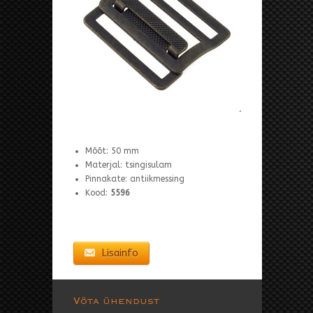
Mõõt: 50 mm
Materjal: tsingisulam
Pinnakate: antiikmessing
Kood:
5596
Lisainfo
Võta ühendust