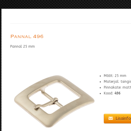
Pannal 496
Pannal 25 mm
Mõõt: 25 mm
Materjal: tsing
Pinnakate: matt
Kood:
496
Lisainfo