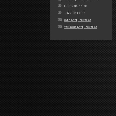
E-R 8:30-16:30
+372 6833932
info [ätt] trixel.ee
tellimus [ätt] trixel.ee