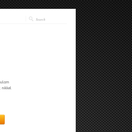
isulam
 nikkel