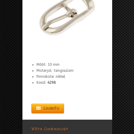
Mõõt: 10 mm
Materjal: tsingisulam
Pinnakate: nikkel
Kood:
4298
Lisainfo
Võta ühendust