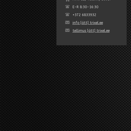
E-R 8:30-16:30
+372 6833932
info [ätt] trixel.ee
tellimus [ätt] trixel.ee