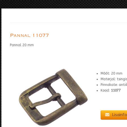
Pannal 11077
Pannal 20 mm
Mõõt: 20 mm
Materjal: tsing
Pinnakate: anti
Kood:
11077
Lisainfo