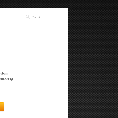
isulam
ikmessing