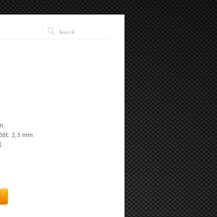
mm
õõt: 2,5 mm
l