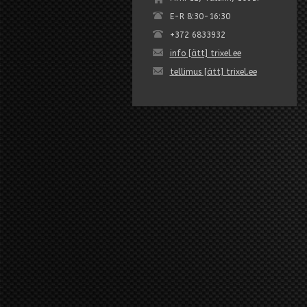
E-R 8:30-16:30
+372 6833932
info [ätt] trixel.ee
tellimus [ätt] trixel.ee