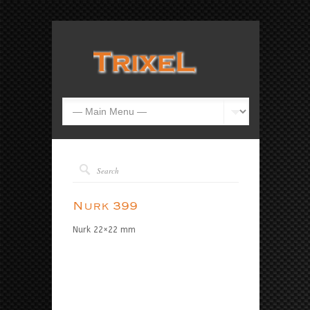
Nurk 399
Nurk 22×22 mm