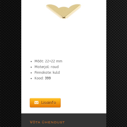
Mõõt: 22×22 mm
Materjal: raud
Pinnakate: kuld
Kood:
399
Lisainfo
Võta ühendust