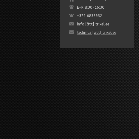
E-R 8:30-16:30
+372 6833932
info [ätt] trixel.ee
tellimus [ätt] trixel.ee