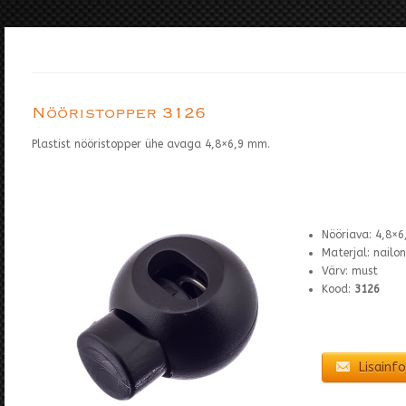
Nööristopper 3126
Plastist nööristopper ühe avaga 4,8×6,9 mm.
Nööriava: 4,8×
Materjal: nailon
Värv: must
Kood:
3126
Lisainfo