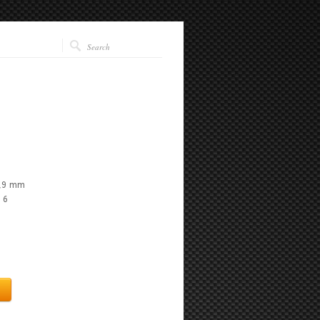
6,9 mm
 6