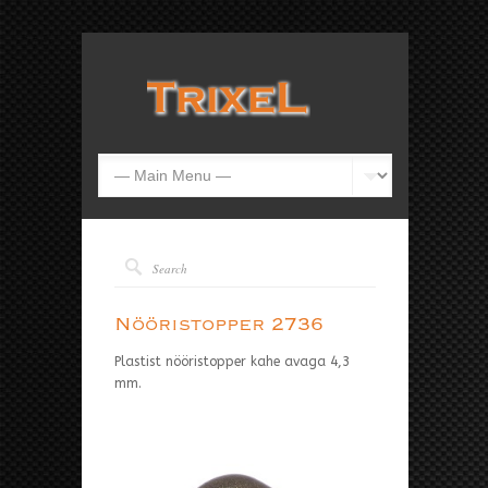
Nööristopper 2736
Plastist nööristopper kahe avaga 4,3
mm.