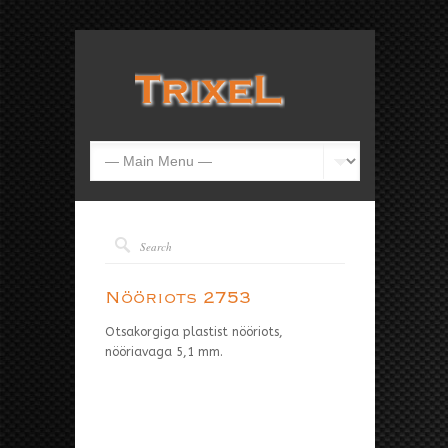
Nööriots 2753
Otsakorgiga plastist nööriots,
nööriavaga 5,1 mm.