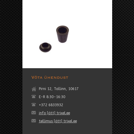
Võta ühendust
Pirni 12, Tallinn, 10617
E-R 8:30-16:30
+372 6833932
info [ätt] trixel.ee
tellimus [ätt] trixel.ee