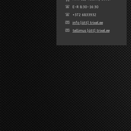
E-R 8:30-16:30
+372 6833932
info [ätt] trixel.ee
tellimus [ätt] trixel.ee