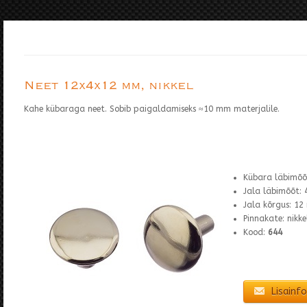
Neet 12x4x12 mm, nikkel
Kahe kübaraga neet. Sobib paigaldamiseks ≈10 mm materjalile.
Kübara läbimõõ
Jala läbimõõt:
Jala kõrgus: 1
Pinnakate: nikke
Kood:
644
Lisainfo