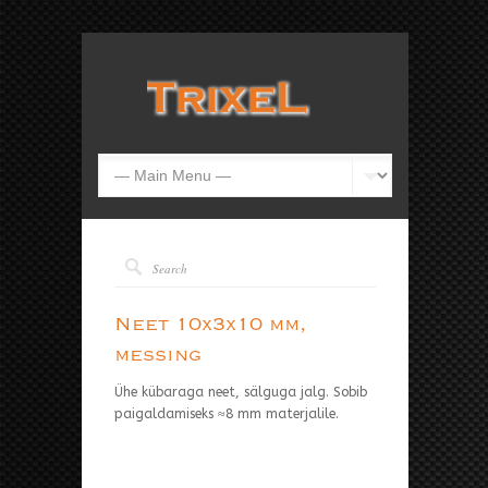
Neet 10x3x10 mm,
messing
Ühe kübaraga neet, sälguga jalg. Sobib
paigaldamiseks ≈8 mm materjalile.