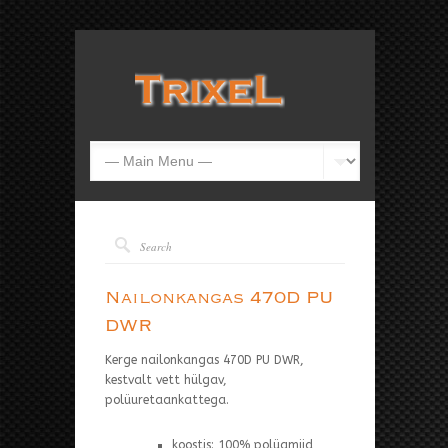
Nailonkangas 470D PU
DWR
Kerge nailonkangas 470D PU DWR,
kestvalt vett hülgav,
polüuretaankattega.
koostis: 100% polüamiid