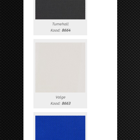
Tumehall
Kood:
8664
Valge
Kood:
8663