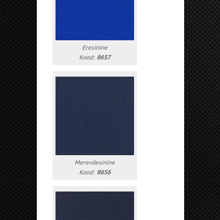
Eresinine
Kood:
8657
Mereväesinine
Kood:
8656