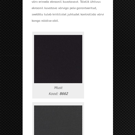
värv erineda ekraanil kuvatavast. Täielik ühtivus
ekraanil kuvatava värviga pole garanteeritud,
seetõttu tuleb kriitilistel juhtudel kontrollida värvi
kanga näidise abil.
Must
Kood:
8662