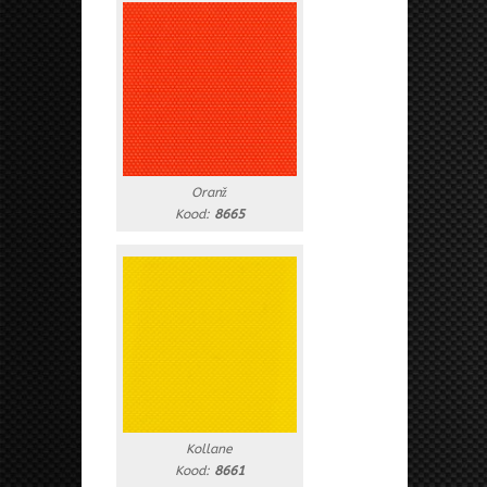
Oranž
Kood:
8665
Kollane
Kood:
8661