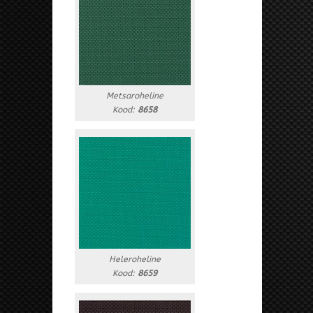
Metsaroheline
Kood:
8658
Heleroheline
Kood:
8659