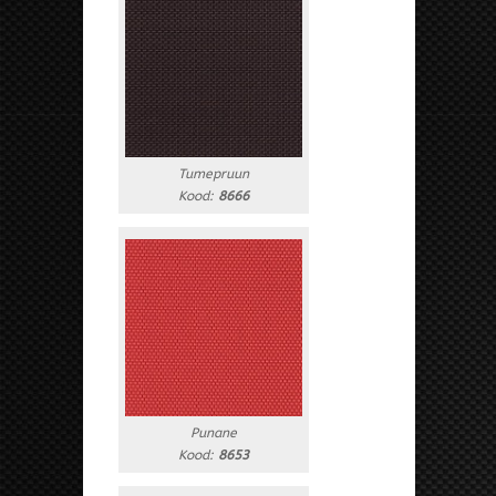
Tumepruun
Kood:
8666
Punane
Kood:
8653