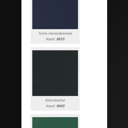
Tume mereväesinine
Kood:
8655
Kütiroheline
Kood:
8660