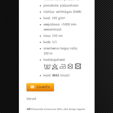
pinnakate: polüuretaan
töötlus: vetthülgav (DWR)
kaal: 190 g/m²
veepidavus: >5000 mm
veesammast
laius: 150 cm
kude: 1/1
orienteeruv kogus rullis:
100 m
hooldusjuhised:
kood:
8662
(must)
Lisainfo
Värvid:
NB!
Ekraanide erinevuste tõttu võib kanga tegelik