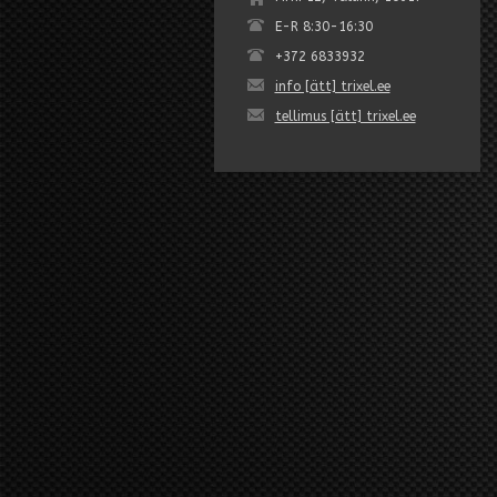
E-R 8:30-16:30
+372 6833932
info [ätt] trixel.ee
tellimus [ätt] trixel.ee