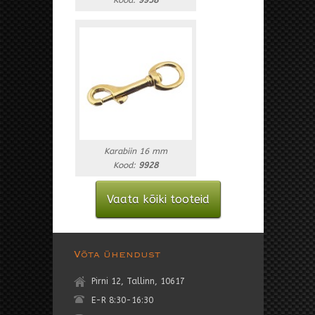
Kood:
9958
Karabiin 16 mm
Kood:
9928
Vaata kõiki tooteid
Võta ühendust
Pirni 12, Tallinn, 10617
E-R 8:30-16:30