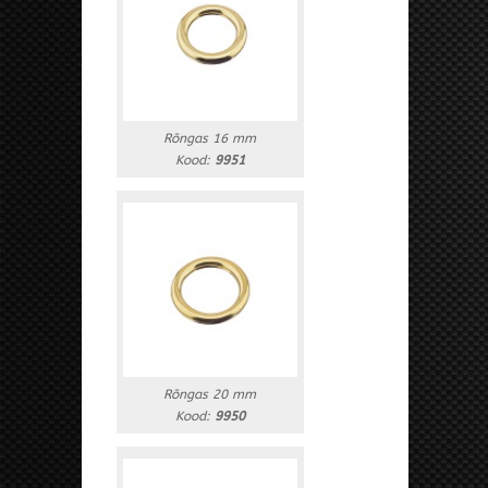
Rõngas 16 mm
Kood:
9951
Rõngas 20 mm
Kood:
9950