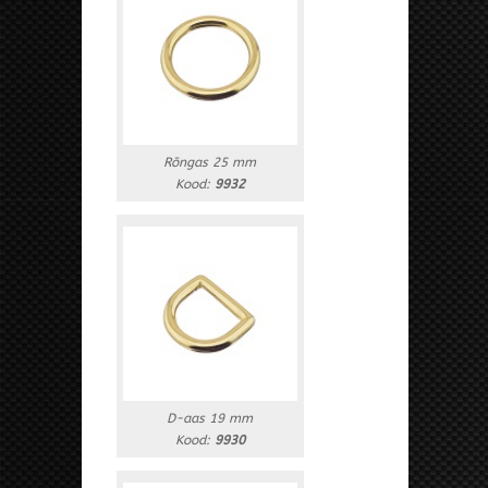
Rõngas 25 mm
Kood:
9932
D-aas 19 mm
Kood:
9930