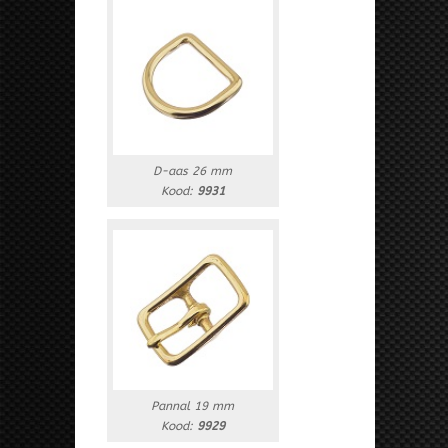
D-aas 26 mm
Kood:
9931
Pannal 19 mm
Kood:
9929