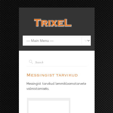
Messingist tarvikud
Messingist tarvikud lemmikloomatarvete
valmistamiseks.